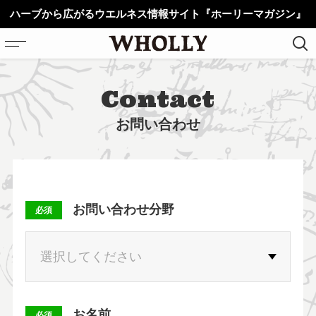
ハーブから広がるウエルネス情報サイト『ホーリーマガジン』
Contact
ホーム
お問い合わせ
植物
こころ
からだ
お問い合わせ分野
ライフスタイル
必須
動画
薬草図鑑
お名前
必須