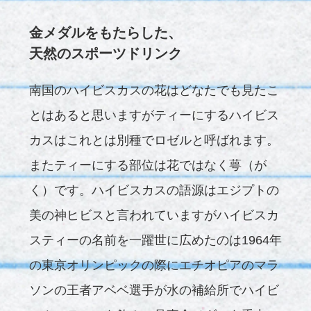
金メダルをもたらした、
天然のスポーツドリンク
南国のハイビスカスの花はどなたでも見たこ
とはあると思いますがティーにするハイビス
カスはこれとは別種でロゼルと呼ばれます。
またティーにする部位は花ではなく萼（が
く）です。ハイビスカスの語源はエジプトの
美の神ヒビスと言われていますがハイビスカ
スティーの名前を一躍世に広めたのは1964年
の東京オリンピックの際にエチオピアのマラ
ソンの王者アベベ選手が水の補給所でハイビ